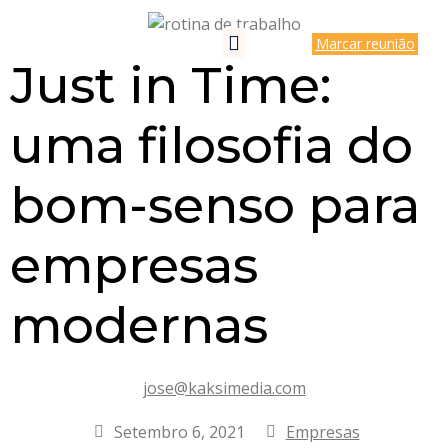
Marcar reunião
Just in Time:
uma filosofia do
bom-senso para
empresas
modernas
jose@kaksimedia.com
Setembro 6, 2021
Empresas