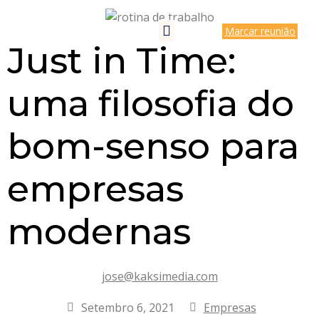
Marcar reunião
Just in Time:
uma filosofia do
bom-senso para
empresas
modernas
jose@kaksimedia.com
Setembro 6, 2021
Empresas