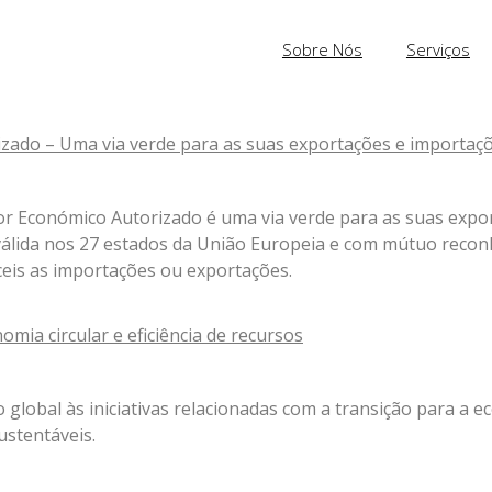
Sobre Nós
Serviços
zado – Uma via verde para as suas exportações e importaç
or Económico Autorizado é uma via verde para as suas expo
ca válida nos 27 estados da União Europeia e com mútuo reco
ceis as importações ou exportações.
omia circular e eficiência de recursos
global às iniciativas relacionadas com a transição para a eco
stentáveis.