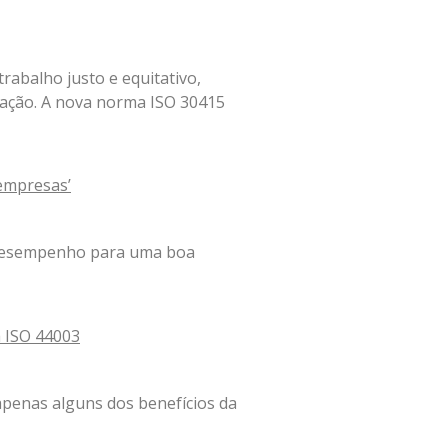
trabalho justo e equitativo,
nização. A nova norma ISO 30415
 empresas’
 desempenho para uma boa
a ISO 44003
apenas alguns dos benefícios da