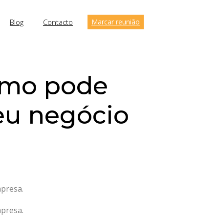
Blog
Contacto
Marcar reunião
como pode
seu negócio
mpresa.
mpresa.