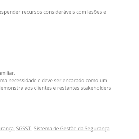
espender recursos consideráveis com lesões e
miliar.
uma necessidade e deve ser encarado como um
emonstra aos clientes e restantes stakeholders
rança
,
SGSST
,
Sistema de Gestão da Segurança