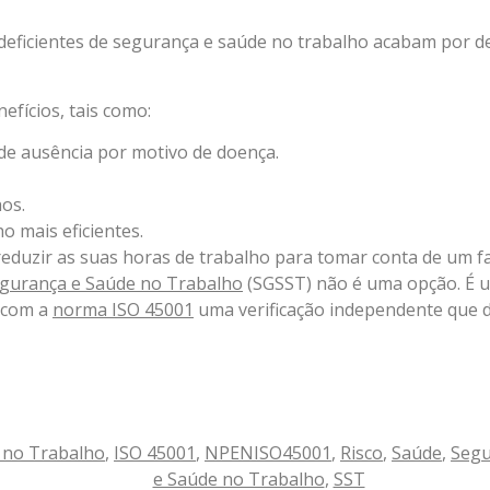
eficientes de segurança e saúde no trabalho acabam por d
efícios, tais como:
de ausência por motivo de doença.
os.
 mais eficientes.
duzir as suas horas de trabalho para tomar conta de um fa
egurança e Saúde no Trabalho
(SGSST) não é uma opção. É 
o com a
norma ISO 45001
uma verificação independente que d
 no Trabalho
,
ISO 45001
,
NPENISO45001
,
Risco
,
Saúde
,
Segu
e Saúde no Trabalho
,
SST